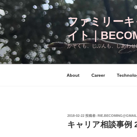
コ
ン
ファミリーキ
テ
ン
イト｜BECOM
ツ
へ
かぞくも、じぶんも、しあわせ
ス
キ
ッ
プ
About
Career
Technolo
投
2018-02-22
投稿者:
RIE.BECOMING@GMAI
稿
キャリア相談事例 20
日: