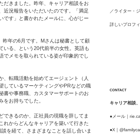
ただきました。昨年、キャリア相談をお
、近況報告をいただいたのです。「満足
／ライター・
いです」と書かれたメールに、心がじー
詳しいプロフ
、昨年の6月です。Mさんは秘書として顧
ている、という20代前半の女性。英語も
語でメモを取られている姿が印象的でし
か、転職活動を始めてエージェント（人
望しているマーケティングやPRなどの職
CONTACT
秘書や事務職、カスタマーサポートのお
みをお持ちでした。
キャリア相談
どできるのか、正社員の現職を辞してま
●メール｜rie.ca
これからどんなキャリアを築いて行きた
●X｜@familyca
相談を経て、さまざまなことを話し合いま