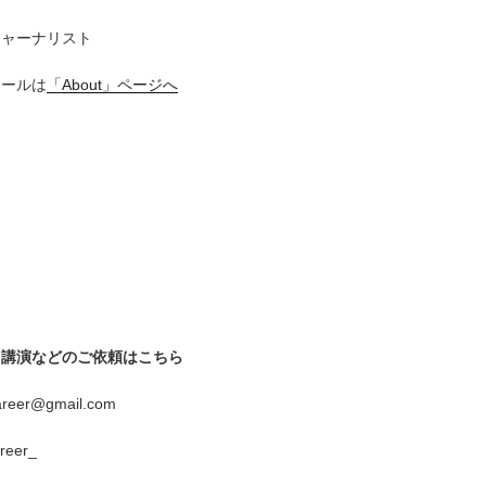
ジャーナリスト
ィールは
「About」ページへ
、講演などの
ご依頼はこちら
reer@gmail.com
reer_