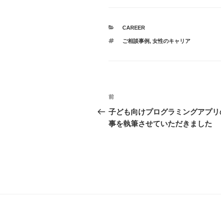
カ
CAREER
テ
タ
ご相談事例
,
女性のキャリア
ゴ
グ
リ
ー
投
前
過
稿
去
子ども向けプログラミングアプリ
の
事を執筆させていただきました
ナ
投
ビ
稿
ゲ
ー
シ
ョ