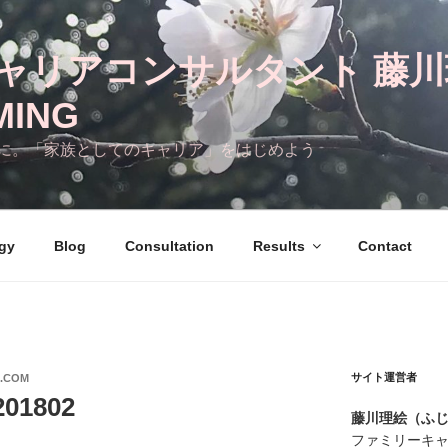
ャリアコンサルタント 藤
ING
に。「家族としてのキャリア」をはじめよう
gy
Blog
Consultation
Results
Contact
サイト運営者
L.COM
1802
藤川理絵（ふ
ファミリーキ