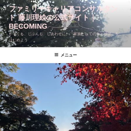
コ
ファミリーキャリアコンサルタン
ン
ト 藤川理絵の公式サイト｜
テ
ン
BECOMING
ツ
かぞくも、じぶんも、しあわせに。「家族としてのキャリア」を
へ
はじめよう
ス
キ
メニュー
ッ
プ