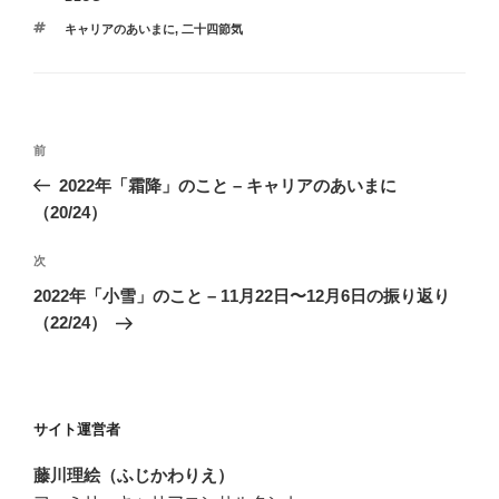
テ
タ
キャリアのあいまに
,
二十四節気
ゴ
グ
リ
ー
投
過
前
稿
去
2022年「霜降」のこと – キャリアのあいまに
ナ
の
（20/24）
ビ
投
稿
ゲ
次
次
の
ー
2022年「小雪」のこと – 11月22日〜12月6日の振り返り
投
（22/24）
シ
稿
ョ
ン
サイト運営者
藤川理絵（ふじかわりえ）