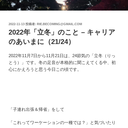
投
2022-11-13
投稿者:
RIE.BECOMING@GMAIL.COM
稿
2022年「立冬」のこと – キャリア
日:
のあいまに（21/24）
2022年11月7日から11月21日は、24節気の「立冬（りっ
とう）」です。冬の足音が本格的に聞こえてくる中、初
心にかえろうと思う今日この頃です。
「子連れ出張＆帰省」をして
「これってワーケーションの一種では？」と気づいたり